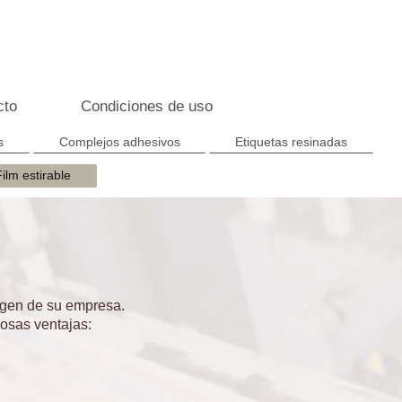
cto
Condiciones de uso
s
Complejos adhesivos
Etiquetas resinadas
Film estirable
agen de su empresa.
sas ventajas: