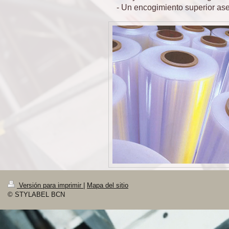
- Un encogimiento superior aseg
Versión para imprimir
|
Mapa del sitio
© STYLABEL BCN